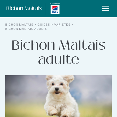
BICHON MALTAIS
GUIDES
VARIÉTÉS
Alimentation
BICHON MALTAIS ADULTE
Bichon Maltais
Santé
adulte
Entretien
Accessoires
Comportement
Variétés
Noms